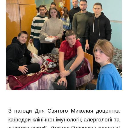
З нагоди Дня Святого Миколая доцентка
кафедри клінічної імунології, алергології та