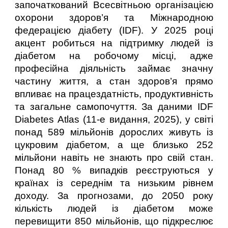
започаткований Всесвітньою організацією
охорони здоров’я та Міжнародною
федерацією діабету (IDF). У 2025 році
акцент робиться на підтримку людей із
діабетом на робочому місці, адже
професійна діяльність займає значну
частину життя, а стан здоров’я прямо
впливає на працездатність, продуктивність
та загальне самопочуття. За даними IDF
Diabetes Atlas (11-е видання, 2025), у світі
понад 589 мільйонів дорослих живуть із
цукровим діабетом, а ще близько 252
мільйони навіть не знають про свій стан.
Понад 80 % випадків реєструються у
країнах із середнім та низьким рівнем
доходу. За прогнозами, до 2050 року
кількість людей із діабетом може
перевищити 850 мільйонів, що підкреслює